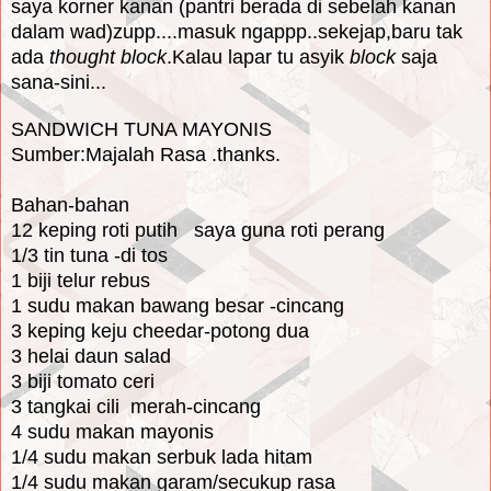
saya korner kanan (pantri berada di sebelah kanan
dalam wad)zupp....masuk ngappp..sekejap,baru tak
ada
thought block
.Kalau lapar tu asyik
block
saja
sana-sini...
SANDWICH TUNA MAYONIS
Sumber:Majalah Rasa .thanks.
Bahan-bahan
12 keping roti putih saya guna roti perang
1/3 tin tuna -di tos
1 biji telur rebus
1 sudu makan bawang besar -cincang
3 keping keju cheedar-potong dua
3 helai daun salad
3 biji tomato ceri
3 tangkai cili merah-cincang
4 sudu makan mayonis
1/4 sudu makan serbuk lada hitam
1/4 sudu makan garam/secukup rasa