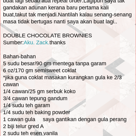
buat lagi sebab ada
repeat order
.Lagipun saya tak
gandakan adunan kerana baru pertama kali
buat,takut tak menjadi.Nantilah kalau senang-senang
masa tidak bertugas nanti saya akan buat lagi..
DOUBLE CHOCOLATE BROWNIES
Sumber:
Aku. Zack.
thanks
Bahan-bahan
5 sudu besar/90 gm mentega tanpa garam
6 oz/170 gm semisweet coklat
*jika guna coklat masakan kurangkan gula ke 2/3
cawan
1/4 cawan/25 gm serbuk koko
3/4 cawan tepung gandum
1/4 sudu teh garam
1/4 sudu teh baking powder
1 cawan gula saya gantikan dengan gula perang
2 biji telur gred A
2 sudu teh esen vanila