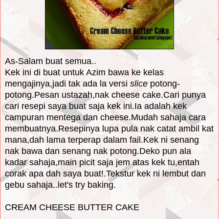
As-Salam buat semua..
Kek ini di buat untuk Azim bawa ke kelas
mengajinya,jadi tak ada la versi
slice
potong-
potong.Pesan ustazah,nak cheese cake.Cari punya
cari resepi saya buat saja kek ini.Ia adalah kek
campuran mentega dan cheese.Mudah sahaja cara
membuatnya.Resepinya lupa pula nak catat ambil kat
mana,dah lama terperap dalam fail.Kek ni senang
nak bawa dan senang nak potong.Deko pun ala
kadar sahaja,main picit saja jem atas kek tu,entah
corak apa dah saya buat!.Tekstur kek ni lembut dan
gebu sahaja..let's try baking.
CREAM CHEESE BUTTER CAKE