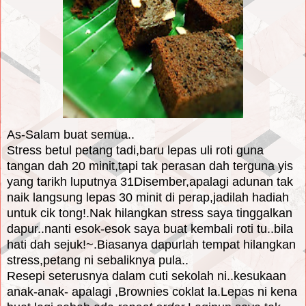
As-Salam buat semua..
Stress betul petang tadi,baru lepas uli roti guna
tangan dah 20 minit,tapi tak perasan dah terguna yis
yang tarikh luputnya 31Disember,apalagi adunan tak
naik langsung lepas 30 minit di perap,jadilah hadiah
untuk cik tong!.Nak hilangkan stress saya tinggalkan
dapur..nanti esok-esok saya buat kembali roti tu..bila
hati dah sejuk!~.Biasanya dapurlah tempat hilangkan
stress,petang ni sebaliknya pula..
Resepi seterusnya dalam cuti sekolah ni..kesukaan
anak-anak- apalagi ,Brownies coklat la.Lepas ni kena